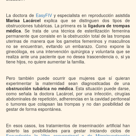
La doctora de
EasyFIV
y especialista en reproducción asistida
Marisa Lacárcel
explica que se distinguen dos tipos de
obstrucciones tubáricas. La primera es la
ligadura de trompas
médica
. Se trata de una técnica de esterilización femenina
permanente que consiste en la obstrucción total de las trompas
uterinas de manera que los gametos femeninos y masculinos
no se encuentran, evitando un embarazo. Como expone la
ginecóloga, es una intervención quirúrgica y voluntaria que se
realiza ante una paciente que no desea trascendencia o, si ya
tiene hijos, no quiere aumentar la familia.
Pero también puede ocurrir que mujeres que sí quieran
experimentar la maternidad sean diagnosticadas de una
obstrucción tubárica no médica
. Esta situación puede darse,
como señala la doctora Lacárcel, por una infección, cirugías
abdominales de repetición, adherencias en la cavidad peritoneal
o tumores que colapsan las trompas y no dan posibilidad de
gestar de forma espontánea.
En esos casos, los tratamientos de inseminación artificial han
abierto las posibilidades para gestar iniciando ciclos de
Fecundación In Vitro convencional o de Microinyectacción