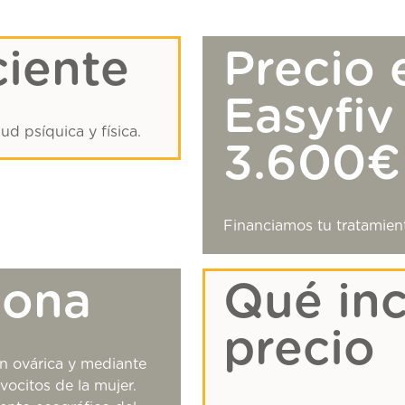
ciente
Precio 
Easyfiv
ud psíquica y física.
3.600€
Financiamos tu tratamie
iona
Qué inc
precio
n ovárica y mediante
ovocitos de la mujer.