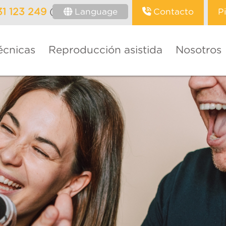
Language
Contacto
P
31 123 249
(Barcelona)
écnicas
Reproducción asistida
Nosotros