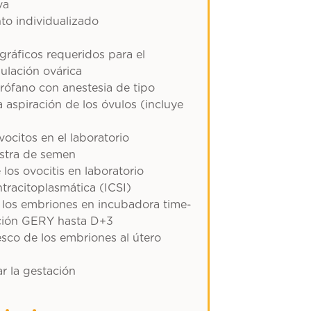
va
to individualizado
gráficos requeridos para el
ulación ovárica
irófano con anestesia de tipo
a aspiración de los óvulos (incluye
ocitos en el laboratorio
stra de semen
los ovocitis en laboratorio
ntracitoplasmática (ICSI)
e los embriones en incubadora time-
ación GERY hasta D+3
esco de los embriones al útero
r la gestación