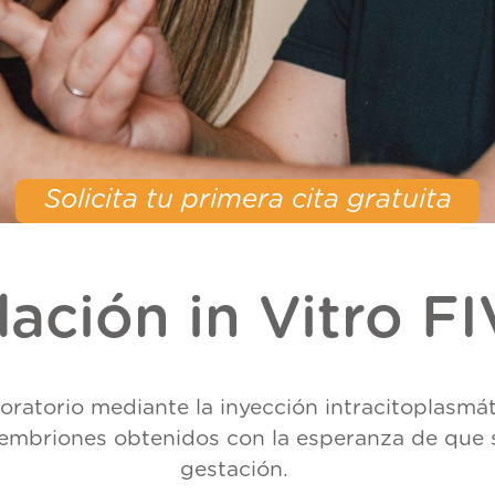
Solicita tu primera cita gratuita
ación in Vitro FI
boratorio mediante la inyección intracitoplasmá
s embriones obtenidos con la esperanza de que 
gestación.