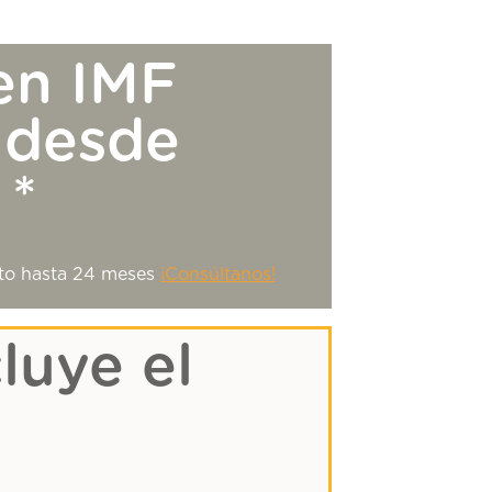
en IMF
 desde
 *
nto hasta 24 meses
¡Consúltanos!
luye el