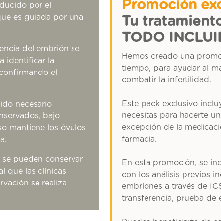
Promoción ex
oducido por el
que es guiada por una
Tu tratamient
TODO INCLUI
erencia del embrión se
Hemos creado una
promoc
 identificar la
tiempo
, para
ayudar al má
confirmando el
combatir la infertilidad
.
Este pack exclusivo inc
sido necesario
necesitas para hacerte un
onservados, bajo
excepción de la medicaci
eso mantiene los óvulos
farmacia.
a.
os se pueden conservar
En esta promoción, se inc
l que las clínicas
con los análisis previos i
vación se realiza
embriones a través de ICS
transferencia, prueba de