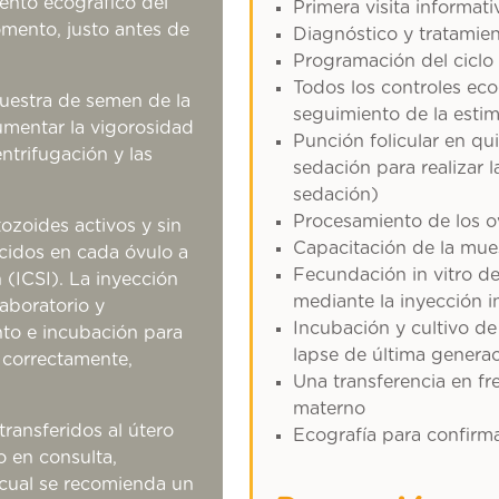
iento ecográfico del
Primera visita informati
mento, justo antes de
Diagnóstico y tratamien
Programación del ciclo
Todos los controles eco
uestra de semen de la
seguimiento de la estim
umentar la vigorosidad
Punción folicular en qu
ntrifugación y las
sedación para realizar l
sedación)
Procesamiento de los ov
ozoides activos y sin
Capacitación de la mue
cidos en cada óvulo a
Fecundación in vitro de 
(ICSI). La inyección
mediante la inyección i
laboratorio y
Incubación y cultivo d
nto e incubación para
lapse de última gener
 correctamente,
Una transferencia en fr
materno
ransferidos al útero
Ecografía para confirma
 en consulta,
l cual se recomienda un