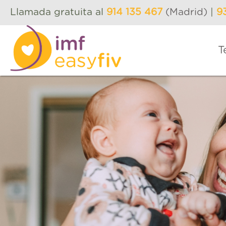
Llamada gratuita al
914 135 467
(Madrid)
|
9
T