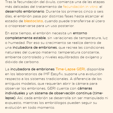
Tras la fecundación del óvulo, comienza una de las etapas
más delicadas del tratamiento de
fecundación in vitro
: el
desarrollo embrionario
. Durante los primeros cinco o seis
días, el embrión pasa por distintas fases hasta alcanzar el
estadio de
blastocisto
, cuando puede transferirse al útero
o criopreservarse para un uso posterior.
En este tiempo, el embrión necesita un
entorno
completamente estable
, sin variaciones de temperatura, luz
o humedad. Por eso su crecimiento se realiza dentro de
una
incubadora de embriones
, que recrea las condiciones
naturales del cuerpo materno: temperatura constante,
ambiente controlado y niveles equilibrados de oxígeno y
dióxido de carbono.
La
incubadora de embriones
Time-Lapse GERI
, disponible
en los laboratorios de IMF Easyfiv, supone una evolución
respecto a los sistemas tradicionales. A diferencia de los
antiguos modelos, que requerían abrir la cámara para
observar los embriones, GERI cuenta con
cámaras
individuales y un sistema de observación continua (time-
lapse).
Así, cada embrión se desarrolla sin ser manipulado ni
expuesto, mientras los embriólogos pueden seguir su
evolución en todo momento.