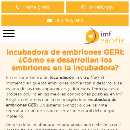
Llama gratis
WhatsApp
1a cita gratis
Incubadora de embriones GERI:
¿Cómo se desarrollan los
embriones en la incubadora?
En un tratamiento de
fecundación in vitro (fiv)
, el
momento en que los embriones comienzan a desarrollarse
es uno de los más importantes y delicados. Para que este
proceso ocurra en las mejores condiciones posibles, en IMF
Easyfiv contamos con la tecnología de la
incubadora de
embriones GERI
, un sistema avanzado que permite
reproducir con precisión el entorno natural del cuerpo
materno.
Dentro de la incubadora embrionaria, cada embrión crece
protegido, en una cámara individual y bajo una vigilancia