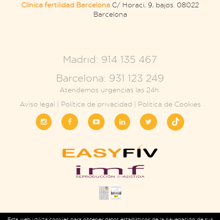
Clínica fertilidad Barcelona
C/ Horaci, 9, bajos. 08022
Barcelona
.
Madrid: 914 135 467
Barcelona: 931 123 249
Atendemos urgencias las 24h.
Aviso legal
|
Política de privacidad
|
Política de Cookies
Esta web utiliza cookies para obtener datos estadísticos de la navegación de sus