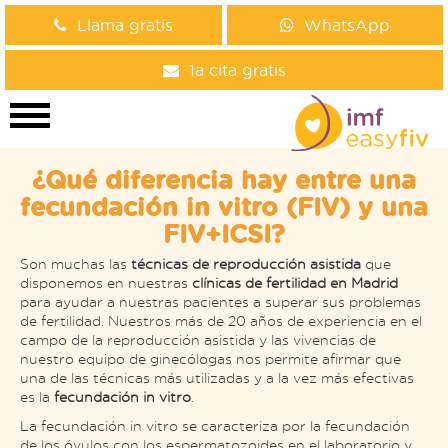
Llama gratis
WhatsApp
1a cita gratis
¿Qué diferencia hay entre una
fecundación in vitro (FIV) y una
FIV+ICSI?
Son muchas las
técnicas de reproducción asistida
que
disponemos en nuestras
clínicas de fertilidad en Madrid
para ayudar a nuestras pacientes a superar sus problemas
de fertilidad. Nuestros más de 20 años de experiencia en el
campo de la reproducción asistida y las vivencias de
nuestro equipo de ginecólogas nos permite afirmar que
una de las técnicas más utilizadas y a la vez más efectivas
es la
fecundación in vitro
.
La fecundación in vitro se caracteriza por la fecundación
de los óvulos con los espermatozoides en el laboratorio y