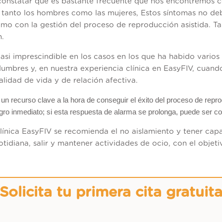
constatar que es bastante frecuente que nos encontremos c
tanto los hombres como las mujeres, Estos síntomas no deb
como con la gestión del proceso de reproducción asistida. T
n.
i imprescindible en los casos en los que ha habido varios i
dumbres y, en nuestra experiencia clínica en EasyFIV, cua
alidad de vida y de relación afectiva.
recurso clave a la hora de conseguir el éxito del proceso de reprod
ro inmediato; si esta respuesta de alarma se prolonga, puede ser co
línica EasyFIV se recomienda el no aislamiento y tener ca
tidiana, salir y mantener actividades de ocio, con el objet
Solicita tu primera cita gratuit