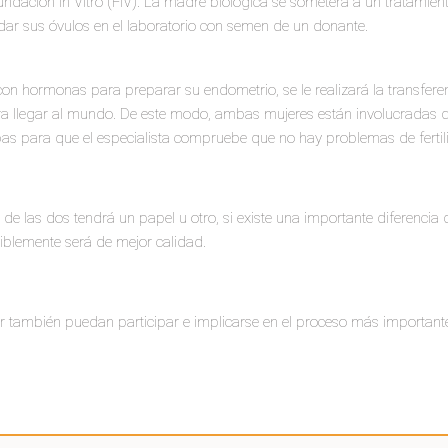
cundación In Vitro (FIV). La madre biológica se someterá a un tratamiento
dar sus óvulos en el laboratorio con semen de un donante.
on hormonas para preparar su endometrio, se le realizará la transfere
 llegar al mundo. De este modo, ambas mujeres están involucradas dur
as para que el especialista compruebe que no hay problemas de fertil
de las dos tendrá un papel u otro, si existe una importante diferencia
siblemente será de mejor calidad.
 también puedan participar e implicarse en el proceso más importante