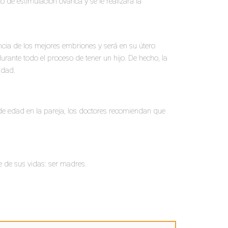
 de estimulación ovárica y se le realizará la
ncia de los mejores embriones y será en su útero
ante todo el proceso de tener un hijo. De hecho, la
idad.
 de edad en la pareja, los doctores recomiendan que
 de sus vidas: ser madres.