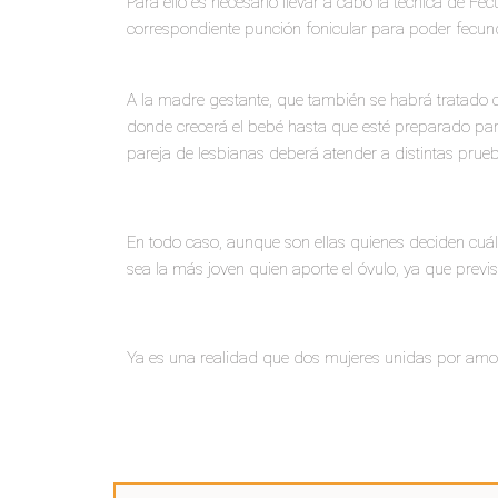
Para ello es necesario llevar a cabo la técnica de Fe
correspondiente punción fonicular para poder fecun
A la madre gestante, que también se habrá tratado c
donde crecerá el bebé hasta que esté preparado para
pareja de lesbianas
deberá atender a distintas prueb
En todo caso, aunque son ellas quienes deciden cuál 
sea la más joven quien aporte el óvulo, ya que previ
Ya es una realidad que dos mujeres unidas por amor