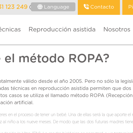
Language
Contacto
P
31 123 249
(Barcelona)
écnicas
Reproducción asistida
Nosotros
e el método ROPA?
almente válido desde el año 2005. Pero no sólo la legis
das técnicas en reproducción asistida permiten que dos 
stos casos se utiliza el llamado método ROPA (Recepción
ción artificial.
es en el proceso de tener un bebé. Una de ellas será la que aporte el 
luz al niño a los nueve meses. De modo que las
dos futuras madres
tien