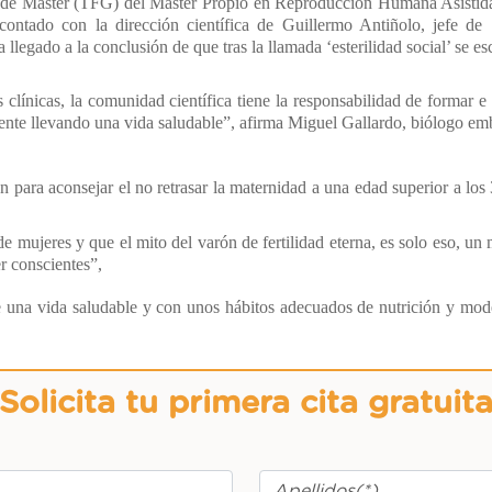
 de Máster (TFG) del Máster Propio en Reproducción Humana Asistid
ontado con la dirección científica de Guillermo Antiñolo, jefe de 
 llegado a la conclusión de que tras la llamada ‘esterilidad social’ se 
 clínicas, la comunidad científica tiene la responsabilidad de formar e
ente llevando una vida saludable”, afirma Miguel Gallardo, biólogo emb
 para aconsejar el no retrasar la maternidad a una edad superior a lo
e mujeres y que el mito del varón de fertilidad eterna, es solo eso, un 
r conscientes”,
 una vida saludable y con unos hábitos adecuados de nutrición y mod
Solicita tu primera cita gratuit