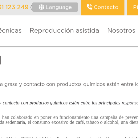
Language
Contacto
P
31 123 249
(Barcelona)
écnicas
Reproducción asistida
Nosotros
l
eta grasa y contacto con productos químicos están entre l
 y contacto con productos químicos están entre los principales respo
 han colaborado en poner en funcionamiento una campaña de prevención
ida sedentaria, el consumo excesivo de café, tabaco o alcohol, una die