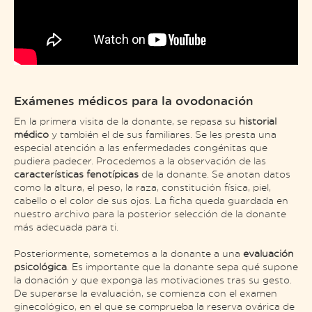
Exámenes médicos para la ovodonación
En la primera visita de la donante, se repasa su
historial
médico
y también el de sus familiares. Se les presta una
especial atención a las enfermedades congénitas que
pudiera padecer. Procedemos a la observación de las
características fenotípicas
de la donante. Se anotan datos
como la altura, el peso, la raza, constitución física, piel,
cabello o el color de sus ojos. La ficha queda guardada en
nuestro archivo para la posterior selección de la donante
más adecuada para ti.
Posteriormente, sometemos a la donante a una
evaluación
psicológica
. Es importante que la donante sepa qué supone
la donación y que exponga las motivaciones tras su gesto.
De superarse la evaluación, se comienza con el examen
ginecológico, en el que se comprueba la reserva ovárica de