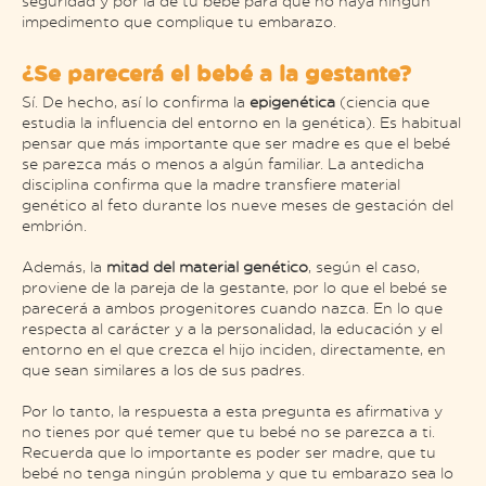
seguridad y por la de tu bebé para que no haya ningún
impedimento que complique tu embarazo.
¿Se parecerá el bebé a la gestante?
Sí. De hecho, así lo confirma la
epigenética
(ciencia que
estudia la influencia del entorno en la genética). Es habitual
pensar que más importante que ser madre es que el bebé
se parezca más o menos a algún familiar. La antedicha
disciplina confirma que la madre transfiere material
genético al feto durante los nueve meses de gestación del
embrión.
Además, la
mitad del material genético
, según el caso,
proviene de la pareja de la gestante, por lo que el bebé se
parecerá a ambos progenitores cuando nazca. En lo que
respecta al carácter y a la personalidad, la educación y el
entorno en el que crezca el hijo inciden, directamente, en
que sean similares a los de sus padres.
Por lo tanto, la respuesta a esta pregunta es afirmativa y
no tienes por qué temer que tu bebé no se parezca a ti.
Recuerda que lo importante es poder ser madre, que tu
bebé no tenga ningún problema y que tu embarazo sea lo