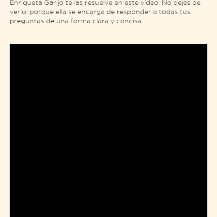
Enriqueta Garijo te las resuelve en este vídeo. No dejes de
verlo, porque ella se encarga de responder a todas tus
preguntas de una forma clara y concisa.