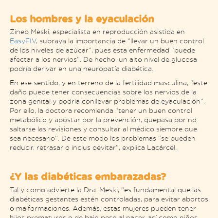
Los hombres y la eyaculación
Zineb Meski, especialista en reproducción asistida en
EasyFIV
, subraya la importancia de “llevar un buen control
de los niveles de azúcar”, pues esta enfermedad “puede
afectar a los nervios”. De hecho, un alto nivel de glucosa
podría derivar en una neuropatía diabética.
En ese sentido, y en terreno de la fertilidad masculina, “este
daño puede tener consecuencias sobre los nervios de la
zona genital y podría conllevar problemas de eyaculación”.
Por ello, la doctora recomienda “tener un buen control
metabólico y apostar por la prevención, quepasa por no
saltarse las revisiones y consultar al médico siempre que
sea necesario”. De este modo los problemas “se pueden
reducir, retrasar o inclus oevitar”, explica Lacárcel.
¿Y las diabéticas embarazadas?
Tal y como advierte la Dra. Meski, “es fundamental que las
diabéticas gestantes estén controladas, para evitar abortos
o malformaciones. Además, estas mujeres pueden tener
hijos prematuros o de bajo peso al nacer, así como niños